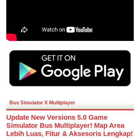
Bus Simulator X Multiplayer
Update New Versions 5.0 Game
Simulator Bus Multiplayer! Map Area
Lebih Luas, Fitur & Aksesoris Lengkap!